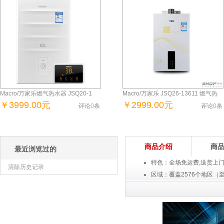
Macro/万家乐燃气热水器 JSQ20-1
Macro/万家乐 JSQ26-13611 燃气热
￥3999.00元
￥2999.00元
评论
0
条
评论
0
条
商城自营
商城自营
商品介绍
商
最近浏览过的
特色：全场免运费,送货上
清除历史记录
区域：覆盖2576个地区（