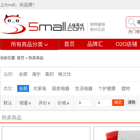
上5mall，尚品牌！
热门搜
首页
品牌汇
O2O店铺
所有商品分类
当前位置:
首页
>
热卖商品
品牌：
全部
海尔
美的
格兰仕
类型：
全部
大家电
厨房电器
生活电器
个护健康
建材
默认
销量
评价
价格
-
热卖商品