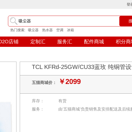
登
热门搜索:
吸尘器
热水器
空调
冰箱
O2O店铺
定制汇
服务汇
配件商城
积分商
TCL KFRd-25GW/CU33蓝玫 纯
￥2099
五猫商城价：
库存：
有货
服务：
由‘五猫商城’负责销售及安排配送及后续