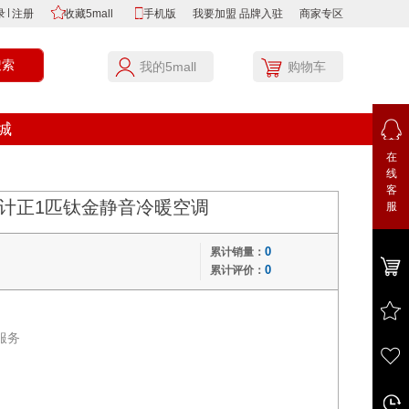
录
注册
收藏5mall
手机版
我要加盟
品牌入驻
商家专区
我的5mall
购物车
城
在
线
客
铜管设计正1匹钛金静音冷暖空调
服
0
累计销量：
0
累计评价：
服务