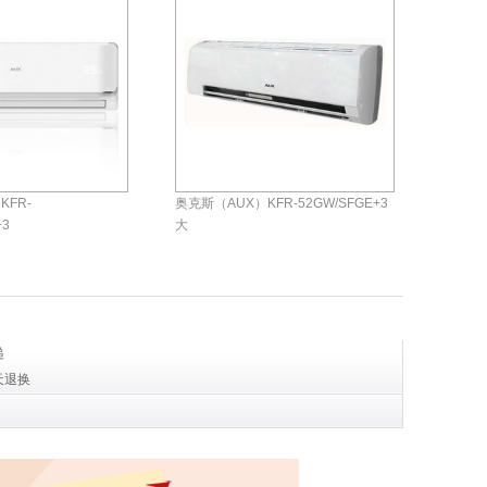
KFR-
奥克斯（AUX）KFR-52GW/SFGE+3
+3
大
0元
￥3199.00元
评论
0
条
评论
0
条
商城自营
递
天退换