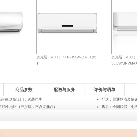
奥克斯（AUX）KFR-35GW/ZA+3 大
奥克斯（AUX）
1
35GW/BPVMA
￥2099.00元
￥3399.0
评论
0
条
评论
0
条
商城自营
商城自营
商品参数
配送与服务
评价与晒单
运费,送货上门，送装同步
配送：普通物流及快
576个地区（至乡镇，不含港澳台）
售后：全国联保，七