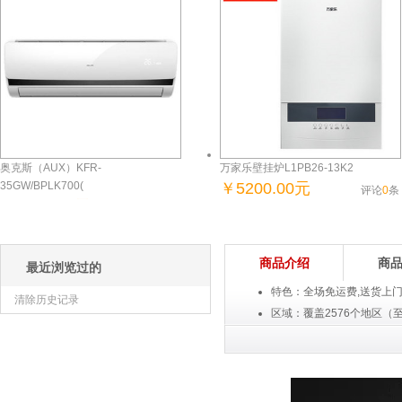
奥克斯（AUX）KFR-
万家乐壁挂炉L1PB26-13K2
35GW/BPLK700(
￥5200.00元
评论
0
条
￥3299.00元
商城自营
评论
0
条
商城自营
商品介绍
商
最近浏览过的
特色：全场免运费,送货上
清除历史记录
区域：覆盖2576个地区（